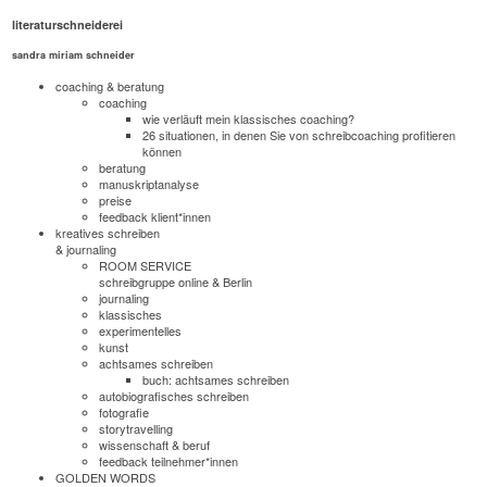
literaturschneiderei
sandra miriam schneider
coaching & beratung
coaching
wie verläuft mein klassisches coaching?
26 situationen, in denen Sie von schreibcoaching profitieren
können
beratung
manuskriptanalyse
preise
feedback klient*innen
kreatives schreiben
& journaling
ROOM SERVICE
schreibgruppe online & Berlin
journaling
klassisches
experimentelles
kunst
achtsames schreiben
buch: achtsames schreiben
autobiografisches schreiben
fotografie
storytravelling
wissenschaft & beruf
feedback teilnehmer*innen
GOLDEN WORDS