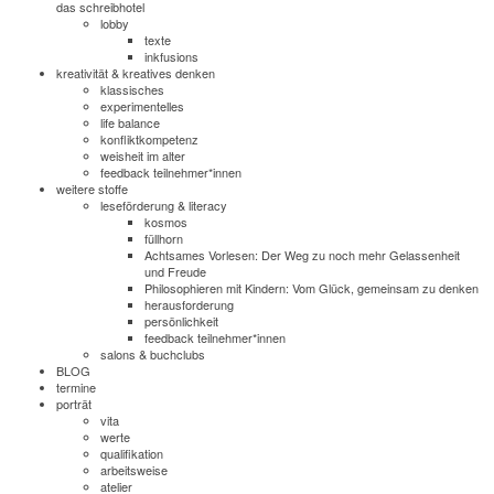
das schreibhotel
lobby
texte
inkfusions
kreativität & kreatives denken
klassisches
experimentelles
life balance
konfliktkompetenz
weisheit im alter
feedback teilnehmer*innen
weitere stoffe
leseförderung & literacy
kosmos
füllhorn
Achtsames Vorlesen: Der Weg zu noch mehr Gelassenheit
und Freude
Philosophieren mit Kindern: Vom Glück, gemeinsam zu denken
herausforderung
persönlichkeit
feedback teilnehmer*innen
salons & buchclubs
BLOG
termine
porträt
vita
werte
qualifikation
arbeitsweise
atelier