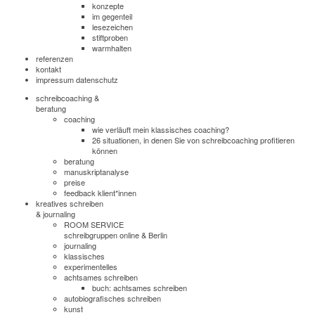
konzepte
im gegenteil
lesezeichen
stiftproben
warmhalten
referenzen
kontakt
impressum datenschutz
schreibcoaching &
beratung
coaching
wie verläuft mein klassisches coaching?
26 situationen, in denen Sie von schreibcoaching profitieren
können
beratung
manuskriptanalyse
preise
feedback klient*innen
kreatives schreiben
& journaling
ROOM SERVICE
schreibgruppen online & Berlin
journaling
klassisches
experimentelles
achtsames schreiben
buch: achtsames schreiben
autobiografisches schreiben
kunst