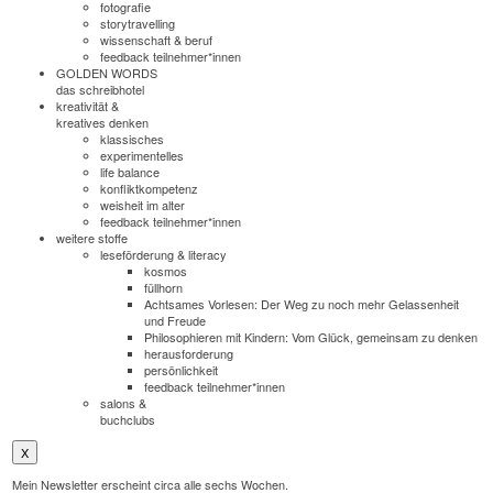
fotografie
storytravelling
wissenschaft & beruf
feedback teilnehmer*innen
GOLDEN WORDS
das schreibhotel
kreativität &
kreatives denken
klassisches
experimentelles
life balance
konfliktkompetenz
weisheit im alter
feedback teilnehmer*innen
weitere stoffe
leseförderung & literacy
kosmos
füllhorn
Achtsames Vorlesen: Der Weg zu noch mehr Gelassenheit
und Freude
Philosophieren mit Kindern: Vom Glück, gemeinsam zu denken
herausforderung
persönlichkeit
feedback teilnehmer*innen
salons &
buchclubs
X
Mein Newsletter erscheint circa alle sechs Wochen.