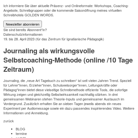
Ich informiere Sie über aktuelle Präsenz- und Onlineformate: Workshops, Coaching-
Angebote, Schreibgruppen oder die kommende Saisonöffnung meines virtuellen
Schreibhotels GOLDEN WORDS.
Newsletter abonnieren
Sie sind bereits Abonnent*in?
Datenschutzinformationen
19. bis 28. April 2023 (für das Zentrum für Ignatianische Pädagogik)
Journaling als wirkungsvolle
Selbstcoaching-Methode (online /10 Tage
Zeitraum)
Journaling, die „neue Art Tagebuch zu schreiben“ ist seit vielen Jahren Trend. Speziell
für Lehrer*innen, Erzieher*innen, Schulseelsorger*innen, Leitungskräfte oder
Pädagog*innen bietet diese vielseitige Schreibmethode effiziente Tools, die sofortige
Wirkung zeigen und gleichzeitig Selbstwirksamkeit nachhaltig stärken. In drei
gemeinsamen Webinaren stehen Theorie-Inputs und gemeinsamer Austausch im
Vordergrund. Zusätzlich erhalten Sie an sieben Tagen jeweils abends ein neues
Experiment per Audiomessage sowie ein dazu passendes inspirierendes Video.
Weitere
Informationen und Anmeldung
.
zurück
BLOG
termine
porträt