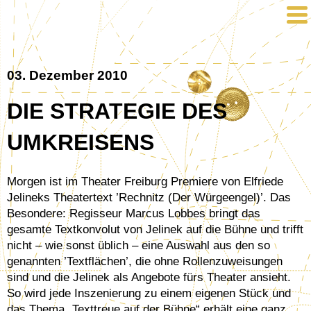
03. Dezember 2010
DIE STRATEGIE DES
UMKREISENS
Morgen ist im Theater Freiburg Premiere von Elfriede
Jelineks Theatertext ’Rechnitz (Der Würgeengel)’. Das
Besondere: Regisseur Marcus Lobbes bringt das
gesamte Textkonvolut von Jelinek auf die Bühne und trifft
nicht – wie sonst üblich – eine Auswahl aus den so
genannten ’Textflächen’, die ohne Rollenzuweisungen
sind und die Jelinek als Angebote fürs Theater ansieht.
So wird jede Inszenierung zu einem eigenen Stück und
das Thema „Texttreue auf der Bühne“ erhält eine ganz