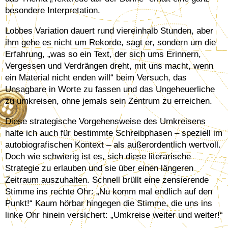
besondere Interpretation.
Lobbes Variation dauert rund viereinhalb Stunden, aber
ihm gehe es nicht um Rekorde, sagt er, sondern um die
Erfahrung, „was so ein Text, der sich ums Erinnern,
Vergessen und Verdrängen dreht, mit uns macht, wenn
ein Material nicht enden will“ beim Versuch, das
Unsagbare in Worte zu fassen und das Ungeheuerliche
zu umkreisen, ohne jemals sein Zentrum zu erreichen.
Diese strategische Vorgehensweise des Umkreisens
halte ich auch für bestimmte Schreibphasen – speziell im
autobiografischen Kontext – als außerordentlich wertvoll.
Doch wie schwierig ist es, sich diese literarische
Strategie zu erlauben und sie über einen längeren
Zeitraum auszuhalten. Schnell brüllt eine zensierende
Stimme ins rechte Ohr: „Nu komm mal endlich auf den
Punkt!“ Kaum hörbar hingegen die Stimme, die uns ins
linke Ohr hinein versichert: „Umkreise weiter und weiter!“