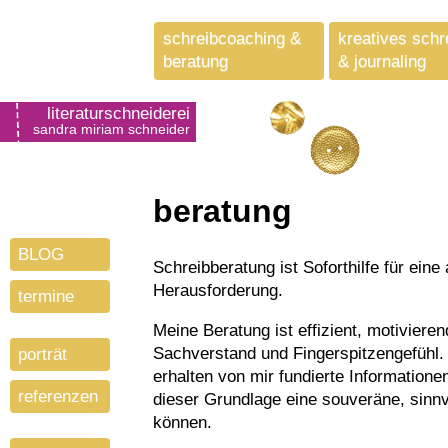
schreibcoaching &
kreatives schr
beratung
& journaling
literaturschneiderei
sandra miriam schneider
beratung
BLOG
Schreibberatung ist Soforthilfe für eine akute Frage oder eine drängende literarische
Herausforderung.
termine
Meine Beratung ist effizient, motivieren
Sachverstand und Fingerspitzengefühl. 
porträt
erhalten von mir fundierte Information
referenzen
dieser Grundlage eine souveräne, sinnv
können.