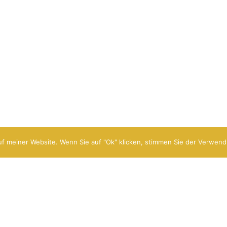
f meiner Website. Wenn Sie auf "Ok" klicken, stimmen Sie der Verwend