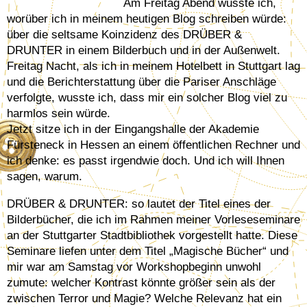
Am Freitag Abend wusste ich,
worüber ich in meinem heutigen Blog schreiben würde:
über die seltsame Koinzidenz des DRÜBER &
DRUNTER in einem Bilderbuch und in der Außenwelt.
Freitag Nacht, als ich in meinem Hotelbett in Stuttgart lag
und die Berichterstattung über die Pariser Anschläge
verfolgte, wusste ich, dass mir ein solcher Blog viel zu
harmlos sein würde.
Jetzt sitze ich in der Eingangshalle der Akademie
Fürsteneck in Hessen an einem öffentlichen Rechner und
ich denke: es passt irgendwie doch. Und ich will Ihnen
sagen, warum.
DRÜBER & DRUNTER: so lautet der Titel eines der
Bilderbücher, die ich im Rahmen meiner Vorleseseminare
an der Stuttgarter Stadtbibliothek vorgestellt hatte. Diese
Seminare liefen unter dem Titel „Magische Bücher“ und
mir war am Samstag vor Workshopbeginn unwohl
zumute: welcher Kontrast könnte größer sein als der
zwischen Terror und Magie? Welche Relevanz hat ein