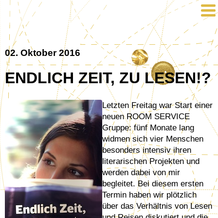
02. Oktober 2016
ENDLICH ZEIT, ZU LESEN!?
Letzten Freitag war Start einer
neuen ROOM SERVICE
Gruppe: fünf Monate lang
widmen sich vier Menschen
besonders intensiv ihren
literarischen Projekten und
werden dabei von mir
begleitet. Bei diesem ersten
Termin haben wir plötzlich
über das Verhältnis von Lesen
und Reisen diskutiert und die