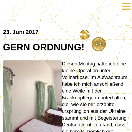
23. Juni 2017
GERN ORDNUNG!
Diesen Montag hatte ich eine
kleine Operation unter
Vollnarkose. Im Aufwachraum
habe ich mich anschließend
eine Weile mit der
Krankenpflegerin unterhalten,
die, wie sie mir erzählte,
ursprünglich aus der Ukraine
stammt und mit Begeisterung
Deutsch lernt. Ich fand, dass
sie bereits ziemlich gut