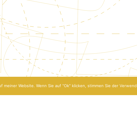
f meiner Website. Wenn Sie auf "Ok" klicken, stimmen Sie der Verwend