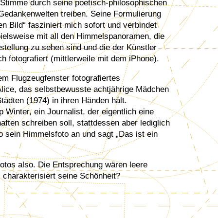
Stimme durch seine poetisch-philosophischen
 Gedankenwelten treiben. Seine Formulierung
n Bild“ fasziniert mich sofort und verbindet
pielsweise mit all den Himmelspanoramen, die
stellung zu sehen sind und die der Künstler
 fotografiert (mittlerweile mit dem iPhone).
em Flugzeugfenster fotografiertes
Alice, das selbstbewusste achtjährige Mädchen
ädten (1974) in ihren Händen hält.
p Winter, ein Journalist, der eigentlich eine
ten schreiben soll, stattdessen aber lediglich
so sein Himmelsfoto an und sagt „Das ist ein
 Fotos also. Die Entsprechung wären leere
 charakterisiert seine Schönheit?