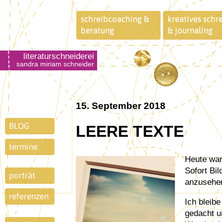
schreibcoaching &
kreatives schr
beratung
& journaling
literaturschneiderei
sandra miriam schneider
15. September 2018
BLOG
LEERE TEXTE
termine
Heute war ich im C/O Berlin, um mir in der Ausstellung
Sofort Bi
porträt
anzusehe
referenzen
Ich bleibe
gedacht u