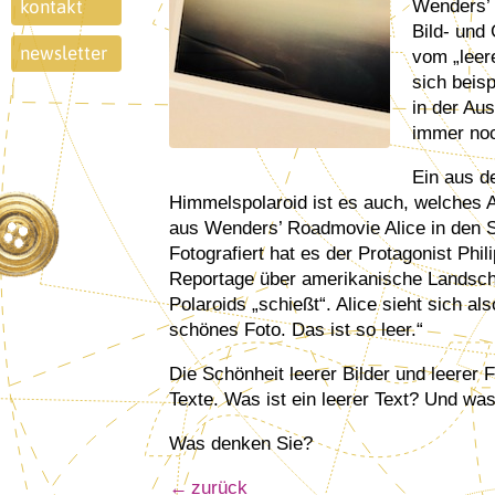
Wenders’ 
kontakt
Bild- und
newsletter
vom „leere
sich beis
in der Aus
immer noch
Ein aus d
Himmelspolaroid ist es auch, welches 
aus Wenders’ Roadmovie Alice in den St
Fotografiert hat es der Protagonist Phili
Reportage über amerikanische Landschaf
Polaroids „schießt“. Alice sieht sich al
schönes Foto. Das ist so leer.“
Die Schönheit leerer Bilder und leerer
Texte. Was ist ein leerer Text? Und was
Was denken Sie?
zurück