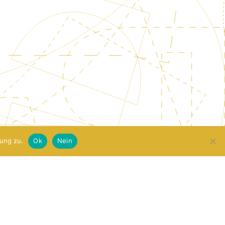
ung zu.
Ok
Nein