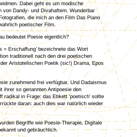
 widmen. Dabei geht es um modische
n von Dandy- und Divahaftem. Wunderbar
 Fotografien, die mich an den Film Das Piano
wahrlich poetischer Film.
u bedeutet Poesie eigentlich?
s = Erschaffung’ bezeichnete das Wort
ion traditionell nach den drei poetischen
 der Aristotelischen Poetik (sic!) Drama, Epos
esie zunehmend frei verfügbar. Und Dadaismus
it ihrer so genannten Antipoesie den
adikal in Frage: das Etikett ’poetisch’ sollte
rrückte daran: auch dies war natürlich wieder
wurden Begriffe wie Poesie-Therapie, Digitale
bekannt und gebräuchlich.