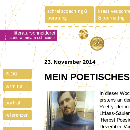
schreibcoaching &
kreatives schr
beratung
& journaling
literaturschneiderei
sandra miriam schneider
23. November 2014
BLOG
MEIN POETISCHE
termine
In dieser Woch
erstens an de
porträt
Poetry, der i
Litfass-Säul
referenzen
’Herbst Poesie
Dezember-Vogu