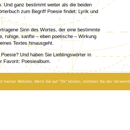
o. Und ganz bestimmt weiter als die beiden
erbuch zum Begriff Poesie findet: Lyrik und
bertragene Sinn des Wortes, der eine bestimmte
lle, ruhige, sanfte – eben poetische – Wirkung
 eines Textes hinausgeht.
r Poesie? Und haben Sie Lieblingswörter in
 Favorit: Poesiealbum.
f meiner Website. Wenn Sie auf "Ok" klicken, stimmen Sie der Verwend