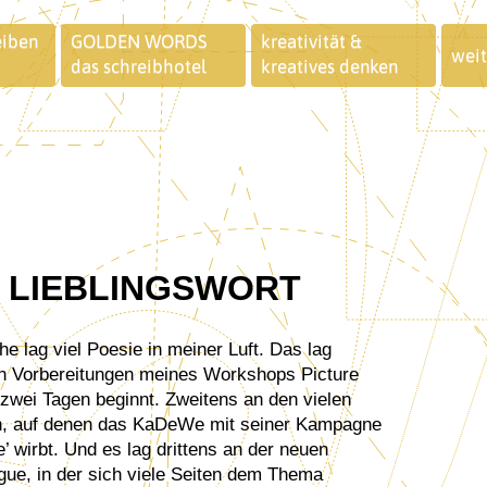
eiben
GOLDEN WORDS
kreativität &
weit
das schreibhotel
kreatives denken
S LIEBLINGSWORT
e lag viel Poesie in meiner Luft. Das lag
n Vorbereitungen meines Workshops Picture
n zwei Tagen beginnt. Zweitens an den vielen
en, auf denen das KaDeWe mit seiner Kampagne
’ wirbt. Und es lag drittens an der neuen
e, in der sich viele Seiten dem Thema