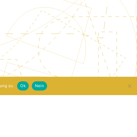
ung zu.
Ok
Nein