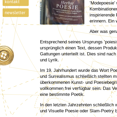
kontakt
’Modepoesie’
Kombinatione
newsletter
inspirierende
erinnern. Ein 
Aber was gena
Entsprechend seines Ursprungs ’poiesi
ursprünglich einen Text, dessen Produkt
Gattungen unterteilt ist. Dies sind nach
und Lyrik.
Im 19. Jahrhundert wurde das Wort Po
und Surrealismus schließlich stellten m
überkommenen Kunst- und Poesiebegriff r
vollkommen frei verfügbar sein. Das Ve
eine bestimmte Poetik.
In den letzten Jahrzehnten schließlich 
und Visuelle Poesie oder Slam-Poetry 