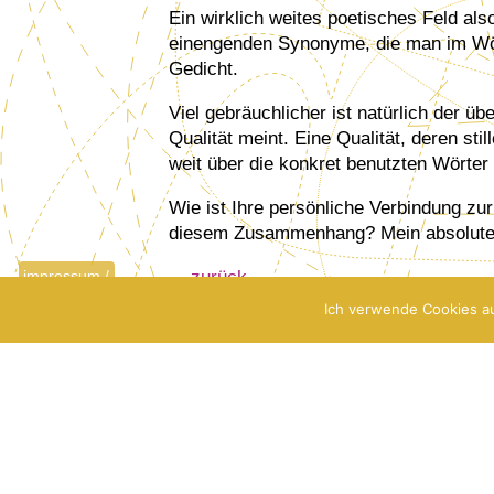
Ein wirklich weites poetisches Feld als
einengenden Synonyme, die man im Wört
Gedicht.
Viel gebräuchlicher ist natürlich der ü
Qualität meint. Eine Qualität, deren sti
weit über die konkret benutzten Wörter
Wie ist Ihre persönliche Verbindung zu
diesem Zusammenhang? Mein absoluter
zurück
impressum /
datenschutz
Ich verwende Cookies au