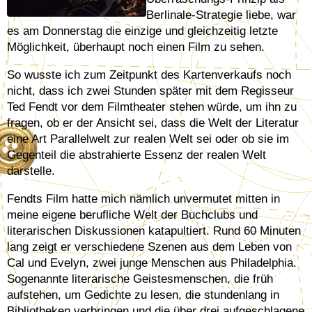
Berlinale-Strategie liebe, war
es am Donnerstag die einzige und gleichzeitig letzte
Möglichkeit, überhaupt noch einen Film zu sehen.
So wusste ich zum Zeitpunkt des Kartenverkaufs noch
nicht, dass ich zwei Stunden später mit dem Regisseur
Ted Fendt vor dem Filmtheater stehen würde, um ihn zu
fragen, ob er der Ansicht sei, dass die Welt der Literatur
eine Art Parallelwelt zur realen Welt sei oder ob sie im
Gegenteil die abstrahierte Essenz der realen Welt
darstelle.
Fendts Film hatte mich nämlich unvermutet mitten in
meine eigene berufliche Welt der Buchclubs und
literarischen Diskussionen katapultiert. Rund 60 Minuten
lang zeigt er verschiedene Szenen aus dem Leben von
Cal und Evelyn, zwei junge Menschen aus Philadelphia.
Sogenannte literarische Geistesmenschen, die früh
aufstehen, um Gedichte zu lesen, die stundenlang in
Bibliotheken verbringen und die über drei aufgeschlagene