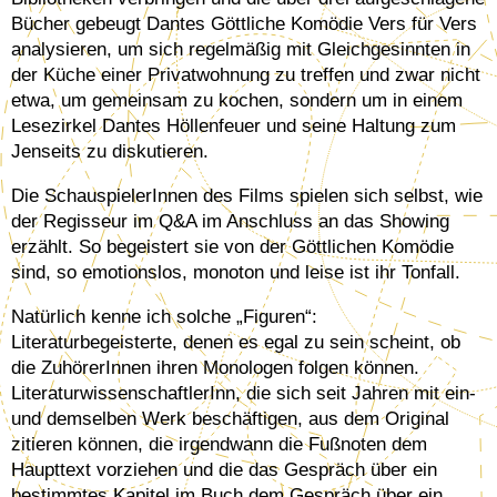
Bücher gebeugt Dantes Göttliche Komödie Vers für Vers
analysieren, um sich regelmäßig mit Gleichgesinnten in
der Küche einer Privatwohnung zu treffen und zwar nicht
etwa, um gemeinsam zu kochen, sondern um in einem
Lesezirkel Dantes Höllenfeuer und seine Haltung zum
Jenseits zu diskutieren.
Die SchauspielerInnen des Films spielen sich selbst, wie
der Regisseur im Q&A im Anschluss an das Showing
erzählt. So begeistert sie von der Göttlichen Komödie
sind, so emotionslos, monoton und leise ist ihr Tonfall.
Natürlich kenne ich solche „Figuren“:
Literaturbegeisterte, denen es egal zu sein scheint, ob
die ZuhörerInnen ihren Monologen folgen können.
LiteraturwissenschaftlerInn, die sich seit Jahren mit ein-
und demselben Werk beschäftigen, aus dem Original
zitieren können, die irgendwann die Fußnoten dem
Haupttext vorziehen und die das Gespräch über ein
bestimmtes Kapitel im Buch dem Gespräch über ein