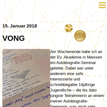
15. Januar 2018
VONG
Am Wochenende habe ich an
der Ev. Akademie in Meissen
ein Autobiografie-Seminar
geleitet. Dabei war unter
anderem eine sehr
interessierte und
schreibbegabte 14jährige
Jugendliche – die bis dato
jüngste Teilnehmerin an einem
meiner Autobiografie-
Seminare, was mich sehr