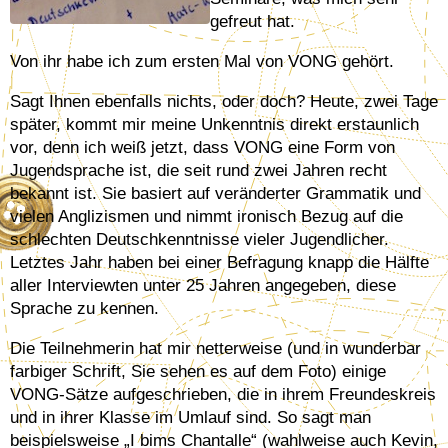
gefreut hat.
Von ihr habe ich zum ersten Mal von VONG gehört.
Sagt Ihnen ebenfalls nichts, oder doch? Heute, zwei Tage
später, kommt mir meine Unkenntnis direkt erstaunlich
vor, denn ich weiß jetzt, dass VONG eine Form von
Jugendsprache ist, die seit rund zwei Jahren recht
bekannt ist. Sie basiert auf veränderter Grammatik und
vielen Anglizismen und nimmt ironisch Bezug auf die
schlechten Deutschkenntnisse vieler Jugendlicher.
Letztes Jahr haben bei einer Befragung knapp die Hälfte
aller Interviewten unter 25 Jahren angegeben, diese
Sprache zu kennen.
Die Teilnehmerin hat mir netterweise (und in wunderbar
farbiger Schrift, Sie sehen es auf dem Foto) einige
VONG-Sätze aufgeschrieben, die in ihrem Freundeskreis
und in ihrer Klasse im Umlauf sind. So sagt man
beispielsweise „I bims Chantalle“ (wahlweise auch Kevin,