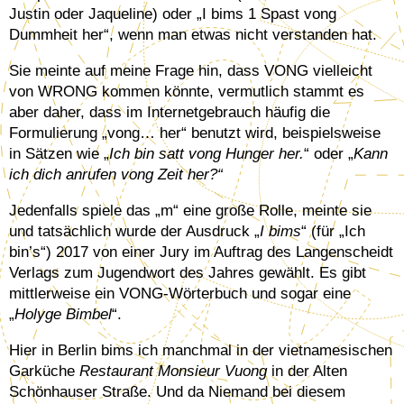
Justin oder Jaqueline) oder „I bims 1 Spast vong
Dummheit her“, wenn man etwas nicht verstanden hat.
Sie meinte auf meine Frage hin, dass VONG vielleicht
von WRONG kommen könnte, vermutlich stammt es
aber daher, dass im Internetgebrauch häufig die
Formulierung „vong… her“ benutzt wird, beispielsweise
in Sätzen wie „
Ich bin satt vong Hunger her.
“ oder „
Kann
ich dich anrufen vong Zeit her?“
Jedenfalls spiele das „m“ eine große Rolle, meinte sie
und tatsächlich wurde der Ausdruck „
I bims
“ (für „Ich
bin’s“) 2017 von einer Jury im Auftrag des Langenscheidt
Verlags zum Jugendwort des Jahres gewählt. Es gibt
mittlerweise ein VONG-Wörterbuch und sogar eine
„
Holyge Bimbel
“.
Hier in Berlin bims ich manchmal in der vietnamesischen
Garküche
Restaurant Monsieur Vuong
in der Alten
Schönhauser Straße. Und da Niemand bei diesem