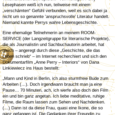
Lesephasen weiß ich nun, teilweise mit einem
„verschämten“ Gefühl verbunden, weil es sich dabei ja
nicht um so genannte ’anspruchsvolle’ Literatur handelt.
Niemand kannte Perrys wahre Lebensgeschichte.
Eine ehemalige Teilnehmerin an meinem ROOM-
SERVICE (der Langzeitgruppe für literarische Projekte),
die als Journalistin und Sachbuchautorin arbeitet, hat
gleich – angeregt durch diese „Geschichte, die das
Leben schrieb“ – im Internet recherchiert und sich den
Dokumentarfilm „Anne Perry – Interiors“ von Dana
Linkiewiecz ins Haus bestellt:
„Mann und Kind in Berlin, ich also sturmfreie Bude zum
Arbeiten (…). Doch irgendwann braucht man ja eine
Pause… 70 Minuten, ach, ich werfe also doch den Film
ein und bin ganz angetan. Ich liebe meditative, ruhige
Filme, die Raum lassen zum Sehen und Nachdenken.
(…) Dann ist da diese Frau, quasi eine Ikone, die so
ganz gefangen ist. Die Gedanken ihrer Freundin zu