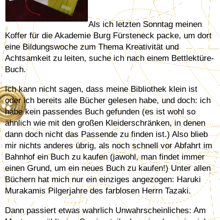
Als ich letzten Sonntag meinen
Koffer für die Akademie Burg Fürsteneck packe, um dort
eine Bildungswoche zum Thema Kreativität und
Achtsamkeit zu leiten, suche ich nach einem Bettlektüre-
Buch.
Ich kann nicht sagen, dass meine Bibliothek klein ist
oder ich bereits alle Bücher gelesen habe, und doch: ich
habe kein passendes Buch gefunden (es ist wohl so
ähnlich wie mit den großen Kleiderschränken, in denen
dann doch nicht das Passende zu finden ist.) Also blieb
mir nichts anderes übrig, als noch schnell vor Abfahrt im
Bahnhof ein Buch zu kaufen (jawohl, man findet immer
einen Grund, um ein neues Buch zu kaufen!) Unter allen
Büchern hat mich nur ein einziges angezogen: Haruki
Murakamis Pilgerjahre des farblosen Herrn Tazaki.
Dann passiert etwas wahrlich Unwahrscheinliches: Am