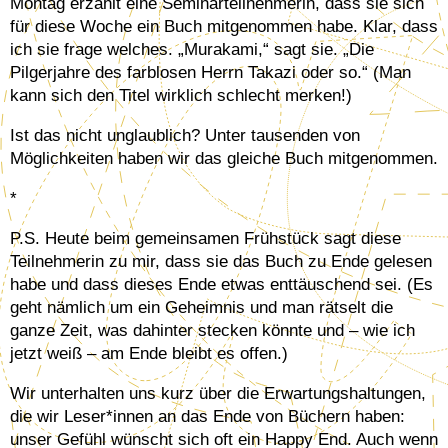
Montag erzählt eine Seminarteilnehmerin, dass sie sich
für diese Woche ein Buch mitgenommen habe. Klar, dass
ich sie frage welches. „Murakami,“ sagt sie. „Die
Pilgerjahre des farblosen Herrn Takazi oder so.“ (Man
kann sich den Titel wirklich schlecht merken!)
Ist das nicht unglaublich? Unter tausenden von
Möglichkeiten haben wir das gleiche Buch mitgenommen.
*
P.S. Heute beim gemeinsamen Frühstück sagt diese
Teilnehmerin zu mir, dass sie das Buch zu Ende gelesen
habe und dass dieses Ende etwas enttäuschend sei. (Es
geht nämlich um ein Geheimnis und man rätselt die
ganze Zeit, was dahinter stecken könnte und – wie ich
jetzt weiß – am Ende bleibt es offen.)
Wir unterhalten uns kurz über die Erwartungshaltungen,
die wir Leser*innen an das Ende von Büchern haben:
unser Gefühl wünscht sich oft ein Happy End. Auch wenn