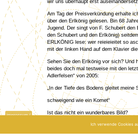
wir uns überhaupt erst auseinanderse
Am Tag der Preisverkündung erhalte ic
über den Erlkönig gelesen. Bin 68 Jahr
Jugend. Der singt von F. Schubert den 
den Schubert und den Erlkönig) seitde
ERLKÖNIG lese: wer reieieieitet so a
mit der linken Hand auf dem Klavier 
Sehen Sie den Erlkönig vor sich? Und 
beides doch mal testweise mit den let
Adlerfelsen“ von 2005:
„In der Tiefe des Bodens gleitet meine 
schweigend wie ein Komet“
Ist das nicht ein wunderbares Bild?
impressum /
datenschutz
Ich verwende Cookies au
zurück