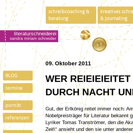
schreibcoaching &
kreatives schr
beratung
& journaling
literaturschneiderei
sandra miriam schneider
09. Oktober 2011
BLOG
WER REIEIEIEITE
termine
DURCH NACHT UN
porträt
Gut, der Erlkönig reitet immer noch: Am Donnerstag wurde der diesjährige
Nobelpreisträger für Literatur bekannt
referenzen
Lyriker Tomas Tranströmer, den die Ak
Zeit\“ ansieht und den sie unter andere