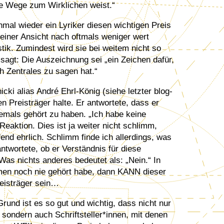
ue Wege zum Wirklichen weist.“
nmal wieder ein Lyriker diesen wichtigen Preis
iner Ansicht nach oftmals weniger wert
stik. Zumindest wird sie bei weitem nicht so
 sagt: Die Auszeichnung sei „ein Zeichen dafür,
h Zentrales zu sagen hat.“
ki alias André Ehrl-König (siehe letzter blog-
en Preisträger halte. Er antwortete, dass er
emals gehört zu haben. „Ich habe keine
Reaktion. Dies ist ja weiter nicht schlimm,
fend ehrlich. Schlimm finde ich allerdings, was
ntwortete, ob er Verständnis für diese
Was nichts anderes bedeutet als: „Nein.“ In
en noch nie gehört habe, dann KANN dieser
eisträger sein…
und ist es so gut und wichtig, dass nicht nur
sondern auch Schriftsteller*innen, mit denen