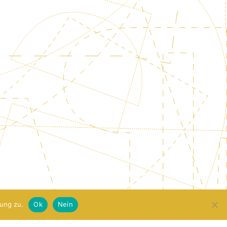
ung zu.
Ok
Nein