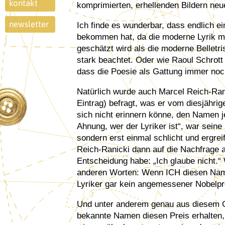
kontakt
komprimierten, erhellenden Bildern ne
newsletter
Ich finde es wunderbar, dass endlich ei
bekommen hat, da die moderne Lyrik me
geschätzt wird als die moderne Belletri
stark beachtet. Oder wie Raoul Schrott
dass die Poesie als Gattung immer noc
Natürlich wurde auch Marcel Reich-Ranic
Eintrag) befragt, was er vom diesjährig
sich nicht erinnern könne, den Namen j
Ahnung, wer der Lyriker ist“, war seine 
sondern erst einmal schlicht und ergrei
Reich-Ranicki dann auf die Nachfrage a
Entscheidung habe: „Ich glaube nicht.“ 
anderen Worten: Wenn ICH diesen Nam
Lyriker gar kein angemessener Nobelpr
Und unter anderem genau aus diesem Gr
bekannte Namen diesen Preis erhalten, 