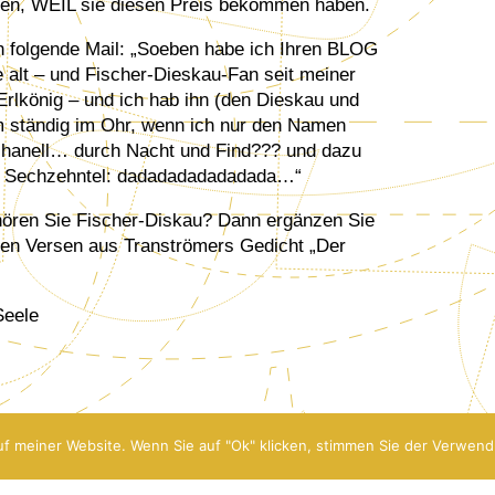
tzen, WEIL sie diesen Preis bekommen haben.
h folgende Mail: „Soeben habe ich Ihren BLOG
e alt – und Fischer-Dieskau-Fan seit meiner
Erlkönig – und ich hab ihn (den Dieskau und
m ständig im Ohr, wenn ich nur den Namen
schanell… durch Nacht und Find??? und dazu
die Sechzehntel: dadadadadadadada…“
hören Sie Fischer-Diskau? Dann ergänzen Sie
zten Versen aus Tranströmers Gedicht „Der
Seele
f meiner Website. Wenn Sie auf "Ok" klicken, stimmen Sie der Verwend