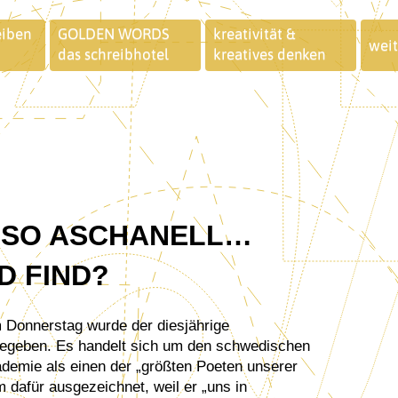
eiben
GOLDEN WORDS
kreativität &
weit
das schreibhotel
kreatives denken
T SO ASCHANELL…
D FIND?
 gegeben. Es handelt sich um den schwedischen
ademie als einen der „größten Poeten unserer
m dafür ausgezeichnet, weil er „uns in