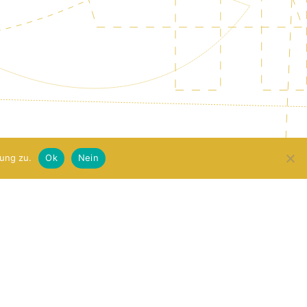
ung zu.
Ok
Nein