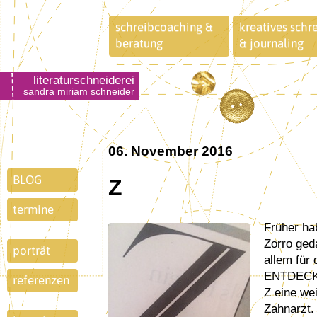
schreibcoaching &
kreatives schr
beratung
& journaling
literaturschneiderei
sandra miriam schneider
06. November 2016
BLOG
Z
termine
Früher habe ich beim Buchstaben Z immer zuerst an
Zorro geda
porträt
allem für
ENTDECKE
referenzen
Z eine wei
Zahnarzt.