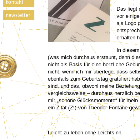
kontakt
Das liegt
newsletter
vor einig
als Logo g
entsprech
erhalten 
In diesem 
(was mich durchaus erstaunt, denn die
nicht als Basis für eine herzliche Gebur
nicht, wenn ich mir überlege, dass sel
ebenfalls zum Geburtstag gratuliert hab
sind, und das, obwohl meine Beziehung 
vergleichsweise – durchaus herzlich b
mir „schöne Glücksmomente“ für mein 
ein Zitat (Z!) von Theodor Fontane gewäh
Leicht zu leben ohne Leichtsinn,