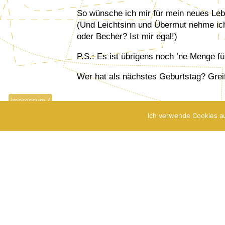
So wünsche ich mir für mein neues Leb
(Und Leichtsinn und Übermut nehme ic
oder Becher? Ist mir egal!)
P.S.: Es ist übrigens noch ’ne Menge für
Wer hat als nächstes Geburtstag? Grei
impressum /
datenschutz
Ich verwende Cookies au
zurück