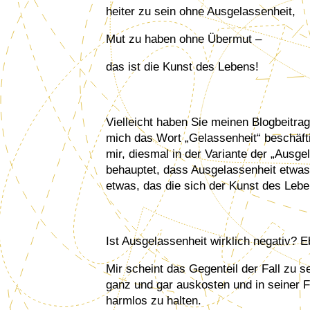
heiter zu sein ohne Ausgelassenheit,
Mut zu haben ohne Übermut –
das ist die Kunst des Lebens!
Vielleicht haben Sie meinen Blogbeitr
mich das Wort „Gelassenheit“ beschäfti
mir, diesmal in der Variante der „Ausge
behauptet, dass Ausgelassenheit etwas 
etwas, das die sich der Kunst des Lebe
Ist Ausgelassenheit wirklich negativ?
Mir scheint das Gegenteil der Fall zu se
ganz und gar auskosten und in seiner F
harmlos zu halten.