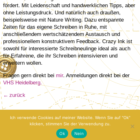
fördert. Mit Leidenschaft und handwerklichen Tipps, aber
ohne Leistungsdruck. Und natürlich auch draußen,
beispielsweise mit Nature Writing. Dazu entspannte
Zeiten für das eigene Schreiben in Ruhe, mit
anschließendem wertschätzendem Austausch und
professionellem konstruktivem Feedback. Crazy Ink ist
sowohl für interessierte Schreibneulinge ideal als auch
für Erfahrene, die ihr Schreiben intensivieren und
erweitern wollen.
Fragen gern direkt bei
mir
. Anmeldungen direkt bei der
VHS Heidelberg.
zurück
Ich verwende Cookies auf meiner Website. Wenn Sie auf "Ok"
klicken, stimmen Sie der Verwendung zu.
Ok
Nein