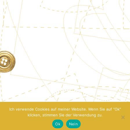
Ich verwende Cookies auf meiner Website. Wenn Sie auf "Ok"
klicken, stimmen Sie der Verwendung zu.
Ok
Nein