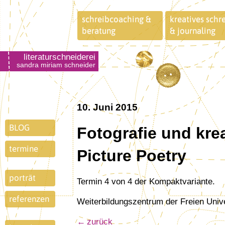
schreibcoaching &
kreatives schr
beratung
& journaling
literaturschneiderei
sandra miriam schneider
10. Juni 2015
BLOG
Fotografie und kre
termine
Picture Poetry
porträt
Termin 4 von 4 der Kompaktvariante.
referenzen
Weiterbildungszentrum der Freien Unive
zurück