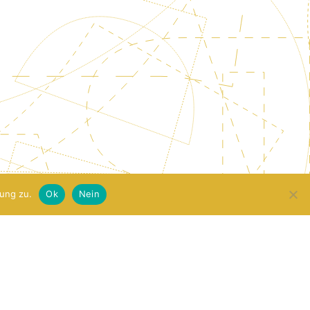
ung zu.
Ok
Nein