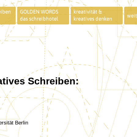
eiben
GOLDEN WORDS
kreativität &
weit
das schreibhotel
kreatives denken
atives Schreiben:
rsität Berlin