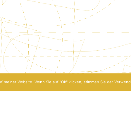
f meiner Website. Wenn Sie auf "Ok" klicken, stimmen Sie der Verwend