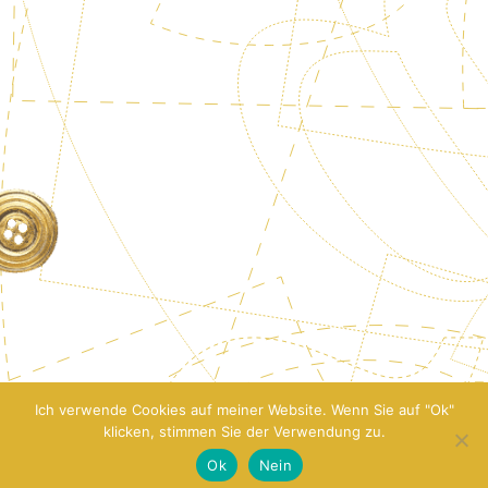
Ich verwende Cookies auf meiner Website. Wenn Sie auf "Ok"
klicken, stimmen Sie der Verwendung zu.
Ok
Nein