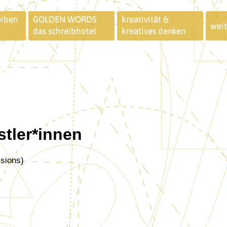
eiben
GOLDEN WORDS
kreativität &
weit
das schreibhotel
kreatives denken
stler*innen
ssions)