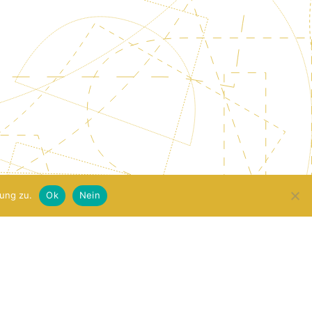
ung zu.
Ok
Nein