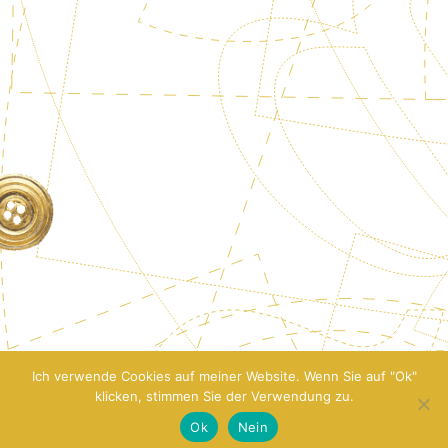
Ich verwende Cookies auf meiner Website. Wenn Sie auf "Ok"
klicken, stimmen Sie der Verwendung zu.
Ok
Nein