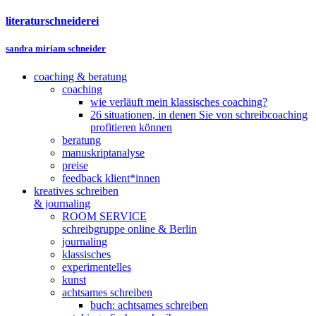
literaturschneiderei
sandra miriam schneider
coaching & beratung
coaching
wie verläuft mein klassisches coaching?
26 situationen, in denen Sie von schreibcoaching
profitieren können
beratung
manuskriptanalyse
preise
feedback klient*innen
kreatives schreiben
& journaling
ROOM SERVICE
schreibgruppe online & Berlin
journaling
klassisches
experimentelles
kunst
achtsames schreiben
buch: achtsames schreiben