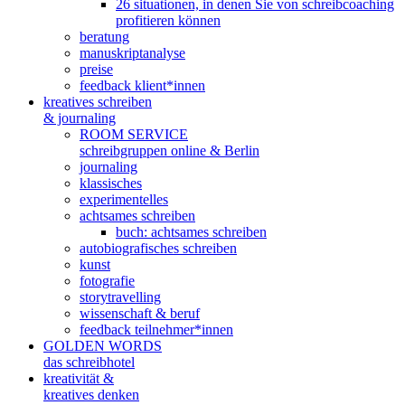
26 situationen, in denen Sie von schreibcoaching
profitieren können
beratung
manuskriptanalyse
preise
feedback klient*innen
kreatives schreiben
& journaling
ROOM SERVICE
schreibgruppen online & Berlin
journaling
klassisches
experimentelles
achtsames schreiben
buch: achtsames schreiben
autobiografisches schreiben
kunst
fotografie
storytravelling
wissenschaft & beruf
feedback teilnehmer*innen
GOLDEN WORDS
das schreibhotel
kreativität &
kreatives denken