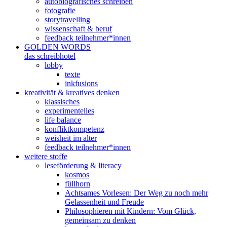
autobiografisches schreiben
fotografie
storytravelling
wissenschaft & beruf
feedback teilnehmer*innen
GOLDEN WORDS
das schreibhotel
lobby
texte
inkfusions
kreativität & kreatives denken
klassisches
experimentelles
life balance
konfliktkompetenz
weisheit im alter
feedback teilnehmer*innen
weitere stoffe
leseförderung & literacy
kosmos
füllhorn
Achtsames Vorlesen: Der Weg zu noch mehr
Gelassenheit und Freude
Philosophieren mit Kindern: Vom Glück,
gemeinsam zu denken