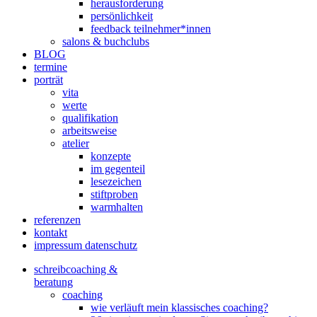
herausforderung
persönlichkeit
feedback teilnehmer*innen
salons & buchclubs
BLOG
termine
porträt
vita
werte
qualifikation
arbeitsweise
atelier
konzepte
im gegenteil
lesezeichen
stiftproben
warmhalten
referenzen
kontakt
impressum datenschutz
schreibcoaching &
beratung
coaching
wie verläuft mein klassisches coaching?