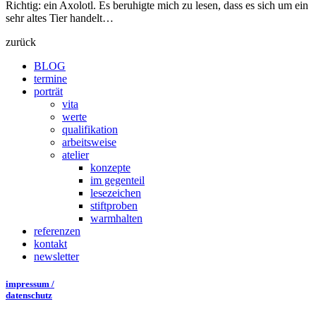
Richtig: ein Axolotl. Es beruhigte mich zu lesen, dass es sich um ein
sehr altes Tier handelt…
zurück
BLOG
termine
porträt
vita
werte
qualifikation
arbeitsweise
atelier
konzepte
im gegenteil
lesezeichen
stiftproben
warmhalten
referenzen
kontakt
newsletter
impressum /
datenschutz