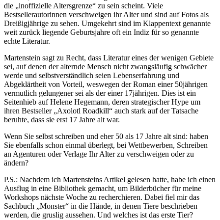
die „inoffizielle Altersgrenze“ zu sein scheint. Viele
Bestsellerautorinnen verschweigen ihr Alter und sind auf Fotos als
Dreißigjährige zu sehen. Umgekehrt sind im Klappentext genannte
weit zurück liegende Geburtsjahre oft ein Indiz für so genannte
echte Literatur.
Martenstein sagt zu Recht, dass Literatur eines der wenigen Gebiete
sei, auf denen der alternde Mensch nicht zwangsläufig schwächer
werde und selbstverständlich seien Lebenserfahrung und
Abgeklärtheit von Vorteil, weswegen der Roman einer 50jährigen
vermutlich gelungener sei als der einer 17jährigen. Dies ist ein
Seitenhieb auf Helene Hegemann, deren strategischer Hype um
ihren Bestseller „Axolotl Roadkill“ auch stark auf der Tatsache
beruhte, dass sie erst 17 Jahre alt war.
Wenn Sie selbst schreiben und eher 50 als 17 Jahre alt sind: haben
Sie ebenfalls schon einmal überlegt, bei Wettbewerben, Schreiben
an Agenturen oder Verlage Ihr Alter zu verschweigen oder zu
ändern?
P.S.: Nachdem ich Martensteins Artikel gelesen hatte, habe ich einen
Ausflug in eine Bibliothek gemacht, um Bilderbücher für meine
Workshops nächste Woche zu recherchieren. Dabei fiel mir das
Sachbuch „Monster“ in die Hände, in denen Tiere beschrieben
werden, die gruslig aussehen. Und welches ist das erste Tier?