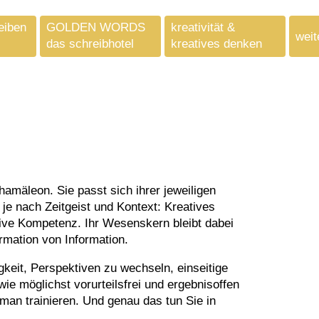
eiben
GOLDEN WORDS
kreativität &
weit
das schreibhotel
kreatives denken
e nach Zeitgeist und Kontext: Kreatives
tive Kompetenz. Ihr Wesenskern bleibt dabei
rmation von Information.
gkeit, Perspektiven zu wechseln, einseitige
e möglichst vorurteilsfrei und ergebnisoffen
man trainieren. Und genau das tun Sie in