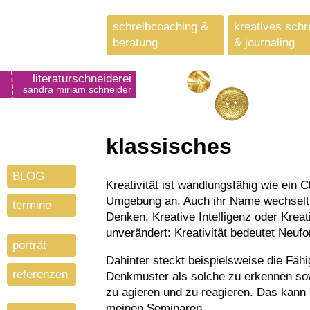
schreibcoaching &
kreatives schr
beratung
& journaling
literaturschneiderei
sandra miriam schneider
klassisches
BLOG
Kreativität ist wandlungsfähig wie ein Chamäleon. Sie passt sich ihrer jeweiligen
Umgebung an. Auch ihr Name wechselt j
termine
Denken, Kreative Intelligenz oder Krea
unverändert: Kreativität bedeutet Neufo
porträt
Dahinter steckt beispielsweise die Fähi
referenzen
Denkmuster als solche zu erkennen sowi
zu agieren und zu reagieren. Das kann 
meinen Seminaren.