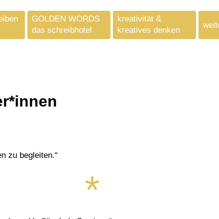
eiben
GOLDEN WORDS
kreativität &
weit
das schreibhotel
kreatives denken
er*innen
en zu begleiten.“