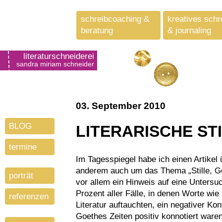
schreibcoaching &
kreatives schr
beratung
& journaling
literaturschneiderei
sandra miriam schneider
03. September 2010
BLOG
LITERARISCHE STI
termine
Im Tagesspiegel habe ich einen Artikel über Hörbücher gelesen, in welchem es unter
anderem auch um das Thema „Stille, Ge
porträt
vor allem ein Hinweis auf eine Unters
Prozent aller Fälle, in denen Worte wie 
referenzen
Literatur auftauchten, ein negativer Ko
Goethes Zeiten positiv konnotiert waren