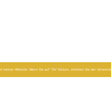
f meiner Website. Wenn Sie auf "Ok" klicken, stimmen Sie der Verwend