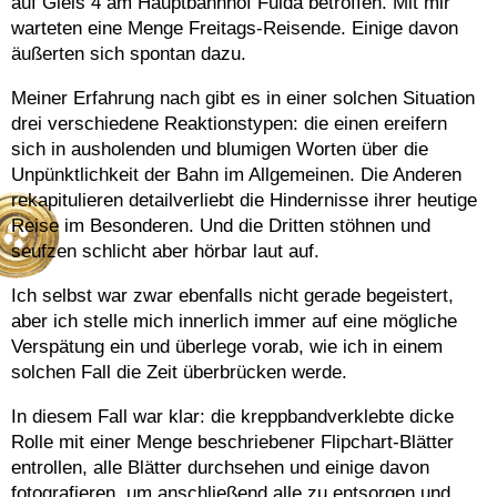
auf Gleis 4 am Hauptbahnhof Fulda betroffen. Mit mir
warteten eine Menge Freitags-Reisende. Einige davon
äußerten sich spontan dazu.
Meiner Erfahrung nach gibt es in einer solchen Situation
drei verschiedene Reaktionstypen: die einen ereifern
sich in ausholenden und blumigen Worten über die
Unpünktlichkeit der Bahn im Allgemeinen. Die Anderen
rekapitulieren detailverliebt die Hindernisse ihrer heutige
Reise im Besonderen. Und die Dritten stöhnen und
seufzen schlicht aber hörbar laut auf.
Ich selbst war zwar ebenfalls nicht gerade begeistert,
aber ich stelle mich innerlich immer auf eine mögliche
Verspätung ein und überlege vorab, wie ich in einem
solchen Fall die Zeit überbrücken werde.
In diesem Fall war klar: die kreppbandverklebte dicke
Rolle mit einer Menge beschriebener Flipchart-Blätter
entrollen, alle Blätter durchsehen und einige davon
fotografieren, um anschließend alle zu entsorgen und