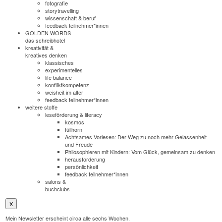
fotografie
storytravelling
wissenschaft & beruf
feedback teilnehmer*innen
GOLDEN WORDS
das schreibhotel
kreativität &
kreatives denken
klassisches
experimentelles
life balance
konfliktkompetenz
weisheit im alter
feedback teilnehmer*innen
weitere stoffe
leseförderung & literacy
kosmos
füllhorn
Achtsames Vorlesen: Der Weg zu noch mehr Gelassenheit
und Freude
Philosophieren mit Kindern: Vom Glück, gemeinsam zu denken
herausforderung
persönlichkeit
feedback teilnehmer*innen
salons &
buchclubs
X
Mein Newsletter erscheint circa alle sechs Wochen.