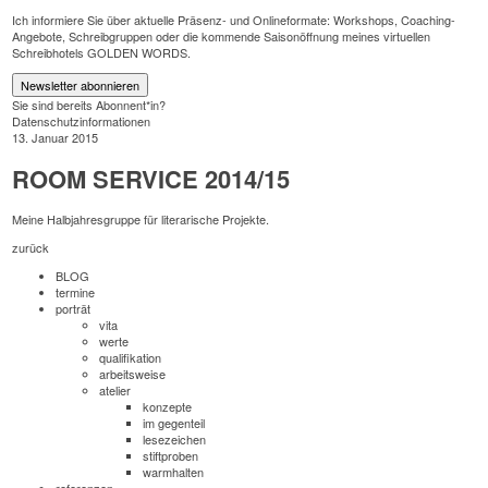
Ich informiere Sie über aktuelle Präsenz- und Onlineformate: Workshops, Coaching-
Angebote, Schreibgruppen oder die kommende Saisonöffnung meines virtuellen
Schreibhotels GOLDEN WORDS.
Newsletter abonnieren
Sie sind bereits Abonnent*in?
Datenschutzinformationen
13. Januar 2015
ROOM SERVICE 2014/15
Meine Halbjahresgruppe für literarische Projekte.
zurück
BLOG
termine
porträt
vita
werte
qualifikation
arbeitsweise
atelier
konzepte
im gegenteil
lesezeichen
stiftproben
warmhalten
referenzen