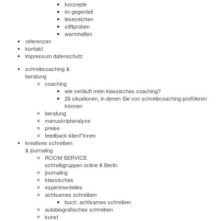
konzepte
im gegenteil
lesezeichen
stiftproben
warmhalten
referenzen
kontakt
impressum datenschutz
schreibcoaching &
beratung
coaching
wie verläuft mein klassisches coaching?
26 situationen, in denen Sie von schreibcoaching profitieren
können
beratung
manuskriptanalyse
preise
feedback klient*innen
kreatives schreiben
& journaling
ROOM SERVICE
schreibgruppen online & Berlin
journaling
klassisches
experimentelles
achtsames schreiben
buch: achtsames schreiben
autobiografisches schreiben
kunst