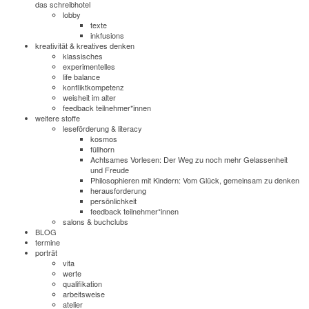
das schreibhotel
lobby
texte
inkfusions
kreativität & kreatives denken
klassisches
experimentelles
life balance
konfliktkompetenz
weisheit im alter
feedback teilnehmer*innen
weitere stoffe
leseförderung & literacy
kosmos
füllhorn
Achtsames Vorlesen: Der Weg zu noch mehr Gelassenheit
und Freude
Philosophieren mit Kindern: Vom Glück, gemeinsam zu denken
herausforderung
persönlichkeit
feedback teilnehmer*innen
salons & buchclubs
BLOG
termine
porträt
vita
werte
qualifikation
arbeitsweise
atelier