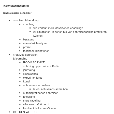
literaturschneiderei
sandra miriam schneider
coaching & beratung
coaching
wie verläuft mein klassisches coaching?
26 situationen, in denen Sie von schreibcoaching profitieren
können
beratung
manuskriptanalyse
preise
feedback klient*innen
kreatives schreiben
& journaling
ROOM SERVICE
schreibgruppe online & Berlin
journaling
klassisches
experimentelles
kunst
achtsames schreiben
buch: achtsames schreiben
autobiografisches schreiben
fotografie
storytravelling
wissenschaft & beruf
feedback teilnehmer*innen
GOLDEN WORDS