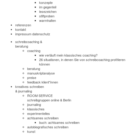
konzepte
im gegenteil
lesezeichen
stiftproben
warmhalten
referenzen
kontakt
impressum datenschutz
schreibcoaching &
beratung
coaching
wie verläuft mein klassisches coaching?
26 situationen, in denen Sie von schreibcoaching profitieren
können
beratung
manuskriptanalyse
preise
feedback klient*innen
kreatives schreiben
& journaling
ROOM SERVICE
schreibgruppen online & Berlin
journaling
klassisches
experimentelles
achtsames schreiben
buch: achtsames schreiben
autobiografisches schreiben
kunst