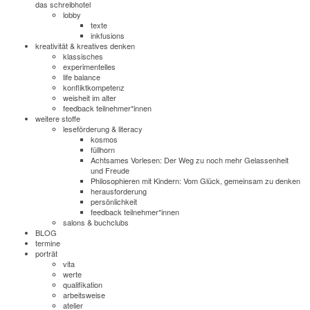
das schreibhotel
lobby
texte
inkfusions
kreativität & kreatives denken
klassisches
experimentelles
life balance
konfliktkompetenz
weisheit im alter
feedback teilnehmer*innen
weitere stoffe
leseförderung & literacy
kosmos
füllhorn
Achtsames Vorlesen: Der Weg zu noch mehr Gelassenheit
und Freude
Philosophieren mit Kindern: Vom Glück, gemeinsam zu denken
herausforderung
persönlichkeit
feedback teilnehmer*innen
salons & buchclubs
BLOG
termine
porträt
vita
werte
qualifikation
arbeitsweise
atelier