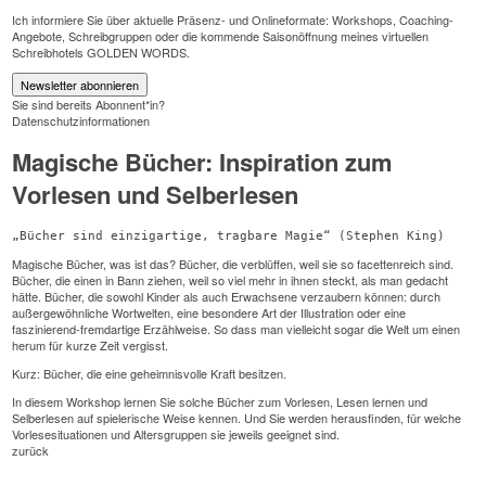
Ich informiere Sie über aktuelle Präsenz- und Onlineformate: Workshops, Coaching-
Angebote, Schreibgruppen oder die kommende Saisonöffnung meines virtuellen
Schreibhotels GOLDEN WORDS.
Newsletter abonnieren
Sie sind bereits Abonnent*in?
Datenschutzinformationen
Magische Bücher: Inspiration zum
Vorlesen und Selberlesen
„Bücher sind einzigartige, tragbare Magie“ (Stephen King)
M
agische Bücher, was ist das? Bücher, die verblüffen, weil sie so facettenreich sind.
Bücher, die einen in Bann ziehen, weil so viel mehr in ihnen steckt, als man gedacht
hätte. Bücher, die sowohl Kinder als auch Erwachsene verzaubern können: durch
außergewöhnliche Wortwelten, eine besondere Art der Illustration oder eine
faszinierend-fremdartige Erzählweise. So dass man vielleicht sogar die Welt um einen
herum für kurze Zeit vergisst.
Kurz: Bücher, die eine geheimnisvolle Kraft besitzen.
In diesem Workshop lernen Sie solche Bücher zum Vorlesen, Lesen lernen und
Selberlesen auf spielerische Weise kennen. Und Sie werden herausfinden, für welche
Vorlesesituationen und Altersgruppen sie jeweils geeignet sind.
zurück