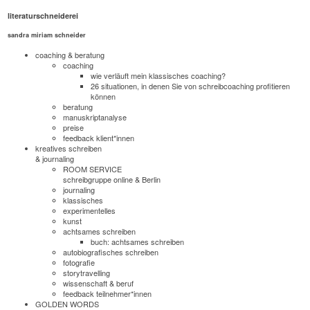
literaturschneiderei
sandra miriam schneider
coaching & beratung
coaching
wie verläuft mein klassisches coaching?
26 situationen, in denen Sie von schreibcoaching profitieren
können
beratung
manuskriptanalyse
preise
feedback klient*innen
kreatives schreiben
& journaling
ROOM SERVICE
schreibgruppe online & Berlin
journaling
klassisches
experimentelles
kunst
achtsames schreiben
buch: achtsames schreiben
autobiografisches schreiben
fotografie
storytravelling
wissenschaft & beruf
feedback teilnehmer*innen
GOLDEN WORDS