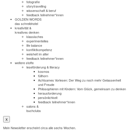
fotografie
storytravelling
wissenschaft & beruf
feedback teilnehmer*innen
GOLDEN WORDS
das schreibhotel
kreativität &
kreatives denken
klassisches
experimentelles
life balance
konfliktkompetenz
weisheit im alter
feedback teilnehmer*innen
weitere stoffe
leseförderung & literacy
kosmos
füllhorn
Achtsames Vorlesen: Der Weg zu noch mehr Gelassenheit
und Freude
Philosophieren mit Kindern: Vom Glück, gemeinsam zu denken
herausforderung
persönlichkeit
feedback teilnehmer*innen
salons &
buchclubs
X
Mein Newsletter erscheint circa alle sechs Wochen.